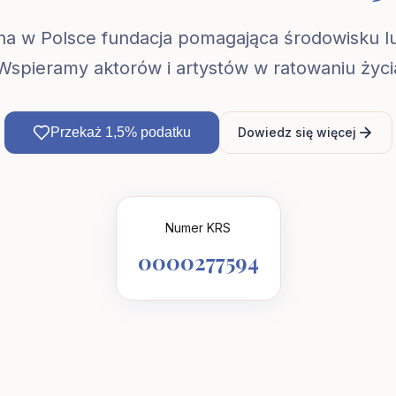
yna w Polsce fundacja pomagająca środowisku l
Wspieramy aktorów i artystów w ratowaniu życia
Przekaż 1,5% podatku
Dowiedz się więcej
Numer KRS
0000277594